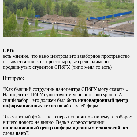
UPD:
есть мнение, что нано-центром это зазаборное пространство
называется только в
простонародье
среде наименее
продвинутых студентов СПбГУ. (типо меня то есть)
Цитирую:
"Как бывший сотрудник наноцентра СПбГУ могу сказать...
Наноцентр СПбГУ существует и успешно nano.spbu.ru А
синий забор - это должен был быть
инновационный центр
информационных технологий
с кучей фирм."
Это ужасный фэйл, т.к. теперь непонятно - почему за забором
ничего нового не видно. Ведь в словосочетании
инновационный центр информационных технологий
нет
слова
нано
?!